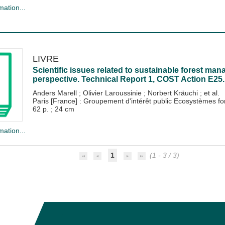
mation...
LIVRE
Scientific issues related to sustainable forest m
perspective. Technical Report 1, COST Action E25.
Anders Marell
;
Olivier Laroussinie
;
Norbert Kräuchi
; et al.
Paris [France] : Groupement d'intérêt public Ecosystèmes 
62 p. ; 24 cm
mation...
1
(1 - 3 / 3)