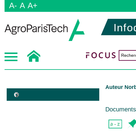
A-
A
A+
Info
Auteur Norb
Documents d