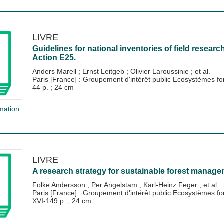
LIVRE
Guidelines for national inventories of field researc
Action E25.
Anders Marell
;
Ernst Leitgeb
;
Olivier Laroussinie
; et al.
Paris [France] : Groupement d'intérêt public Ecosystèmes 
44 p. ; 24 cm
mation...
LIVRE
A research strategy for sustainable forest manage
Folke Andersson
;
Per Angelstam
;
Karl-Heinz Feger
; et al.
Paris [France] : Groupement d'intérêt public Ecosystèmes 
XVI-149 p. ; 24 cm