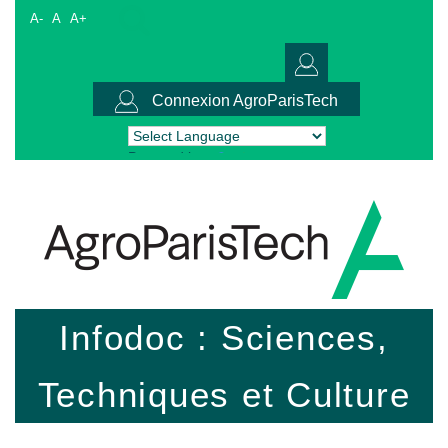
A-
A
A+
Connexion AgroParisTech
Powered by
Translate
Infodoc : Sciences,
Techniques et Culture