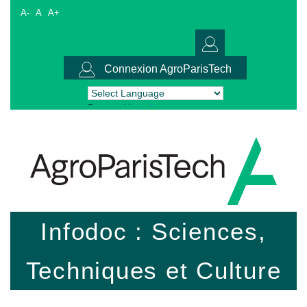
A-
A
A+
Connexion AgroParisTech
Powered by
Translate
Infodoc : Sciences,
Techniques et Culture