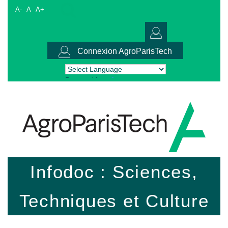
A-
A
A+
Connexion AgroParisTech
Powered by
Translate
Infodoc : Sciences,
Techniques et Culture