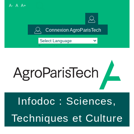
A-
A
A+
Connexion AgroParisTech
Powered by
Translate
Infodoc : Sciences,
Techniques et Culture