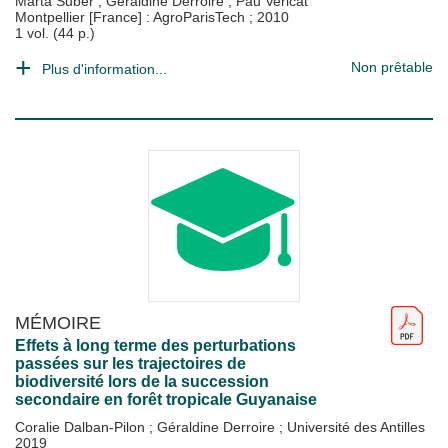
Marta Suber
;
Géraldine Derroire
;
Pau Vericat
Montpellier [France] : AgroParisTech
;
2010
1 vol. (44 p.)
Non prêtable
Plus d'information...
MÉMOIRE
Effets à long terme des perturbations
passées sur les trajectoires de
biodiversité lors de la succession
secondaire en forêt tropicale Guyanaise
Coralie Dalban-Pilon
;
Géraldine Derroire
;
Université des Antilles
2019