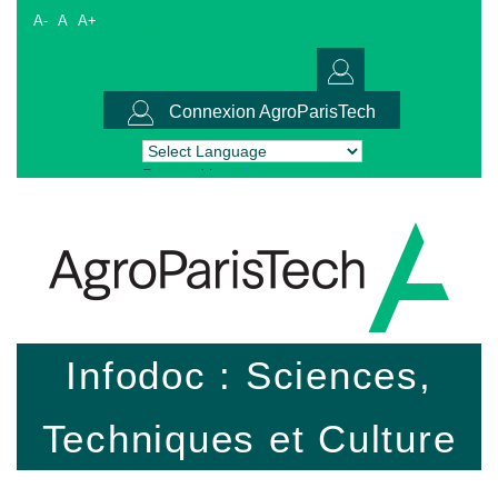
A-
A
A+
Connexion AgroParisTech
Powered by
Translate
Infodoc : Sciences,
Techniques et Culture