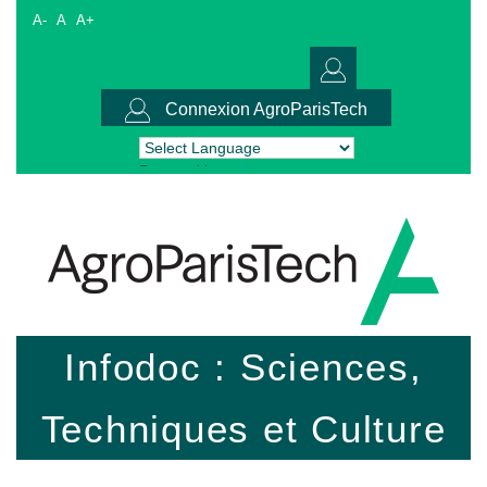
A-
A
A+
Connexion AgroParisTech
Powered by
Translate
Infodoc : Sciences,
Techniques et Culture