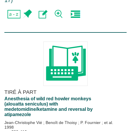
17
)
TIRÉ À PART
Anesthesia of wild red howler monkeys
(alouatta seniculus) with
medetomidine/ketamine and reversal by
atipamezole
Jean-Christophe Vié
;
Benoît de Thoisy
;
P. Fournier
; et al.
1998