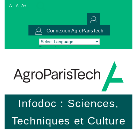
A-
A
A+
Connexion AgroParisTech
Powered by
Translate
Infodoc : Sciences,
Techniques et Culture