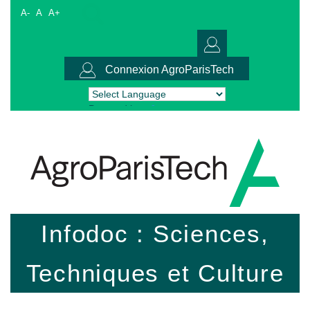
A-
A
A+
Connexion AgroParisTech
Powered by
Translate
Infodoc : Sciences,
Techniques et Culture