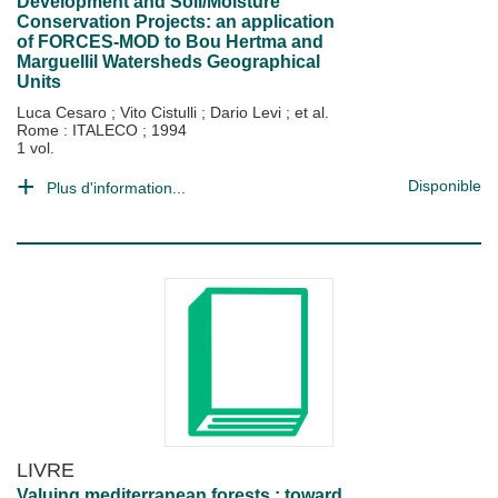
Development and Soil/Moisture
Conservation Projects: an application
of FORCES-MOD to Bou Hertma and
Marguellil Watersheds Geographical
Units
Luca Cesaro
;
Vito Cistulli
;
Dario Levi
; et al.
Rome : ITALECO
;
1994
1 vol.
Disponible
Plus d'information...
LIVRE
Valuing mediterranean forests : toward