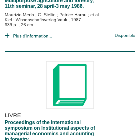
Multipurpose agriculture and forestry,
11th seminar, 28 april-3 may 1986.
Maurizio Merlo
;
G. Stellin
;
Patrice Harou
; et al.
Kiel : Wissenschaftsverlag Vauk
;
1987
639 p. ; 26 cm
Disponible
Plus d'information...
LIVRE
Proceedings of the international
symposium on Institutional aspects of
managerial economics and acounting
in forestry