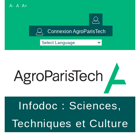
A-
A
A+
Connexion AgroParisTech
Powered by
Translate
Infodoc : Sciences,
Techniques et Culture