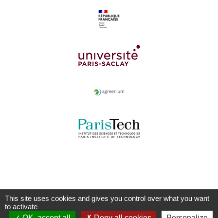
This site uses cookies and gives you control over what you want
to activate
OK, accept all
Deny all cookies
Personalize