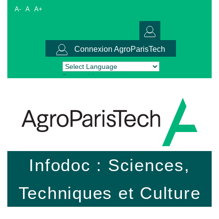
A-
A
A+
Connexion AgroParisTech
Powered by
Translate
Infodoc : Sciences,
Techniques et Culture