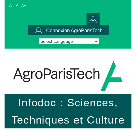
A-
A
A+
Connexion AgroParisTech
Powered by
Translate
Infodoc : Sciences,
Techniques et Culture