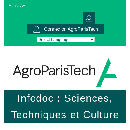
A-
A
A+
Connexion AgroParisTech
Powered by
Translate
Infodoc : Sciences,
Techniques et Culture