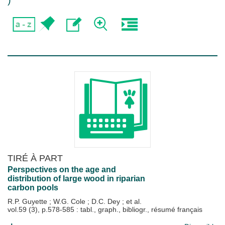
)
TIRÉ À PART
Perspectives on the age and
distribution of large wood in riparian
carbon pools
R.P. Guyette
;
W.G. Cole
;
D.C. Dey
; et al.
vol.59 (3), p.578-585 : tabl., graph., bibliogr., résumé français