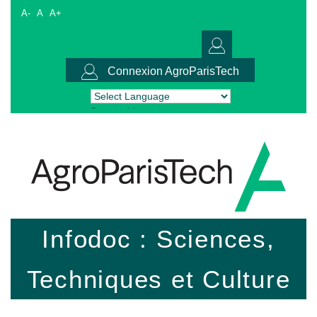
A-
A
A+
Connexion AgroParisTech
Powered by
Translate
Infodoc : Sciences,
Techniques et Culture