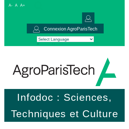
A-
A
A+
Connexion AgroParisTech
Powered by
Translate
Infodoc : Sciences,
Techniques et Culture