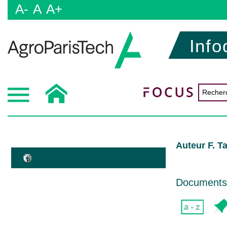
A-
A
A+
Info
Auteur F. T
Documents d