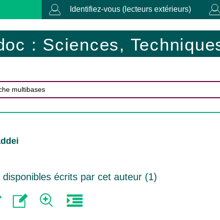
Identifiez-vous (lecteurs extérieurs)
doc : Sciences, Techniques
addei
isponibles écrits par cet auteur (
1
)