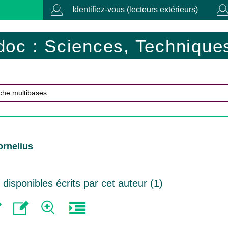
Identifiez-vous (lecteurs extérieurs)
doc : Sciences, Techniques
ornelius
isponibles écrits par cet auteur (
1
)