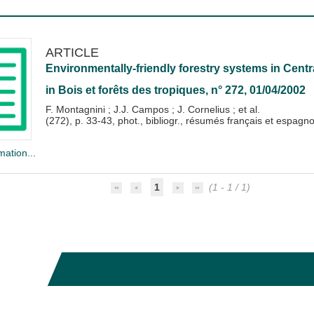
ARTICLE
Environmentally-friendly forestry systems in Centr
in
Bois et forêts des tropiques
, n° 272, 01/04/2002
F. Montagnini
;
J.J. Campos
;
J. Cornelius
; et al.
(272), p. 33-43, phot., bibliogr., résumés français et espagno
mation...
1
(1 - 1 / 1)