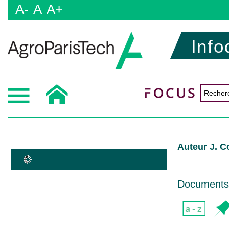
A-
A
A+
Info
Auteur J. C
Documents d