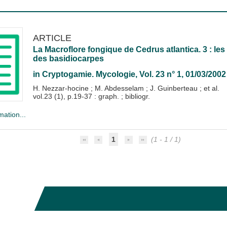
ARTICLE
La Macroflore fongique de Cedrus atlantica. 3 : les r
des basidiocarpes
in
Cryptogamie. Mycologie
, Vol. 23 n° 1, 01/03/2002
H. Nezzar-hocine
;
M. Abdesselam
;
J. Guinberteau
; et al.
vol.23 (1), p.19-37 : graph. ; bibliogr.
mation...
1
(1 - 1 / 1)