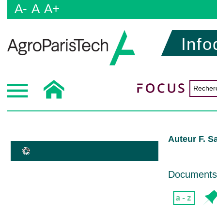
A-
A
A+
Info
Auteur F. Sa
Documents d