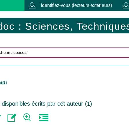
Identifiez-vous (lecteurs extérieurs)
doc : Sciences, Techniques
idi
isponibles écrits par cet auteur (
1
)