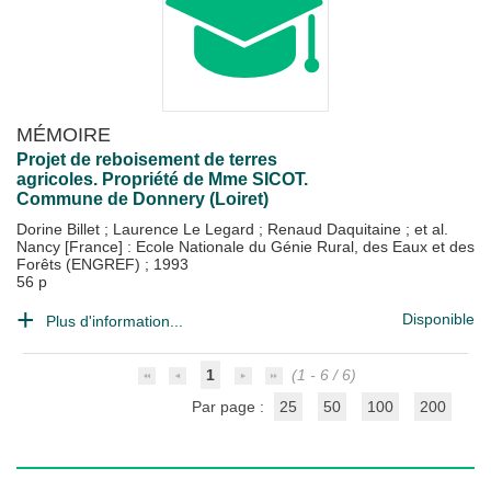
MÉMOIRE
Projet de reboisement de terres
agricoles. Propriété de Mme SICOT.
Commune de Donnery (Loiret)
Dorine Billet
;
Laurence Le Legard
;
Renaud Daquitaine
; et al.
Nancy [France] : Ecole Nationale du Génie Rural, des Eaux et des
Forêts (ENGREF)
;
1993
56 p
Disponible
Plus d'information...
1
(1 - 6 / 6)
Par page :
25
50
100
200