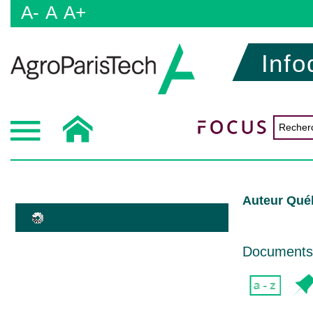
A-
A
A+
Info
Auteur Québ
Documents d