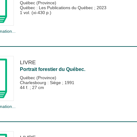
Québec (Province)
Québec : Les Publications du Québec
;
2023
1 vol. (xi-430 p.)
mation...
LIVRE
Portrait forestier du Québec.
Québec (Province)
Charlesbourg : Siège
;
1991
44 f. ; 27 cm
mation...