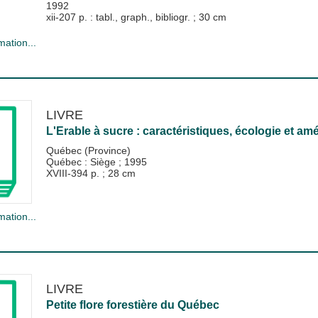
1992
xii-207 p. : tabl., graph., bibliogr. ; 30 cm
mation...
LIVRE
L'Erable à sucre : caractéristiques, écologie et a
Québec (Province)
Québec : Siège
;
1995
XVIII-394 p. ; 28 cm
mation...
LIVRE
Petite flore forestière du Québec