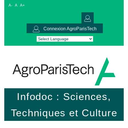
A-
A
A+
Connexion AgroParisTech
Powered by
Translate
Infodoc : Sciences,
Techniques et Culture