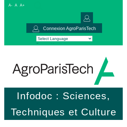
A-
A
A+
Connexion AgroParisTech
Powered by
Translate
Infodoc : Sciences,
Techniques et Culture