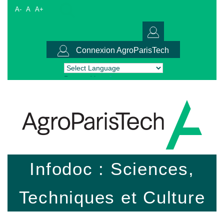
A-
A
A+
Connexion AgroParisTech
Powered by
Translate
Infodoc : Sciences,
Techniques et Culture