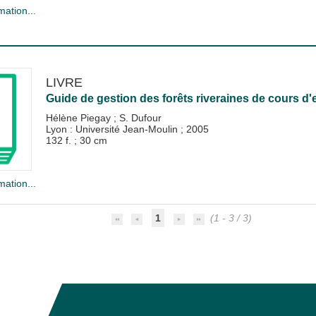
mation...
LIVRE
Guide de gestion des forêts riveraines de cours d'
Hélène Piegay
;
S. Dufour
Lyon : Université Jean-Moulin
;
2005
132 f. ; 30 cm
mation...
1
(1 - 3 / 3)