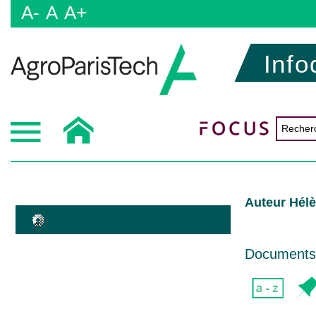
A-
A
A+
Info
Auteur Hél
Documents d