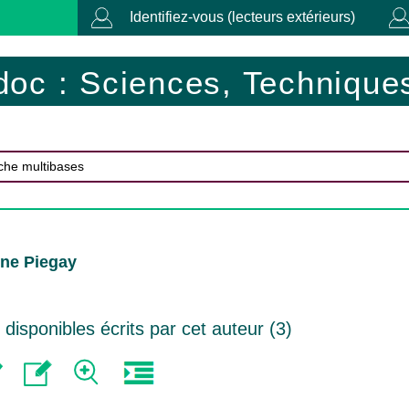
Identifiez-vous (lecteurs extérieurs)
doc : Sciences, Techniques
ène Piegay
isponibles écrits par cet auteur (
3
)