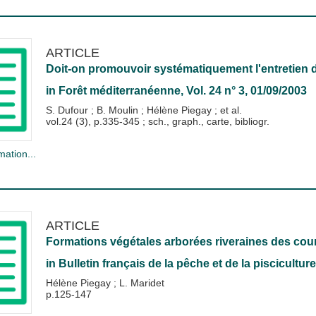
ARTICLE
Doit-on promouvoir systématiquement l'entretien de
in
Forêt méditerranéenne
, Vol. 24 n° 3, 01/09/2003
S. Dufour
;
B. Moulin
;
Hélène Piegay
; et al.
vol.24 (3), p.335-345 ; sch., graph., carte, bibliogr.
mation...
ARTICLE
Formations végétales arborées riveraines des cours
in
Bulletin français de la pêche et de la pisciculture
Hélène Piegay
;
L. Maridet
p.125-147