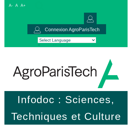
A-
A
A+
Connexion AgroParisTech
Powered by
Translate
Infodoc : Sciences,
Techniques et Culture