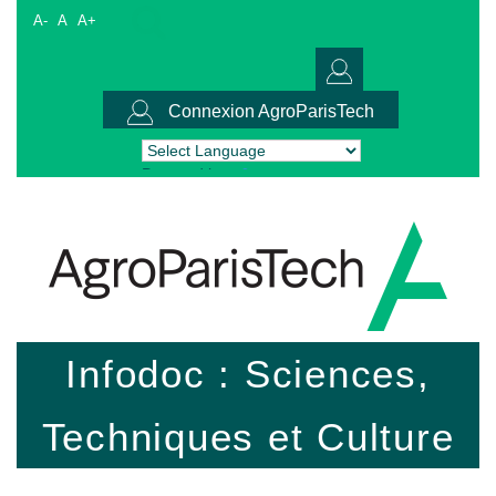
A-
A
A+
Connexion AgroParisTech
Powered by
Translate
Infodoc : Sciences,
Techniques et Culture