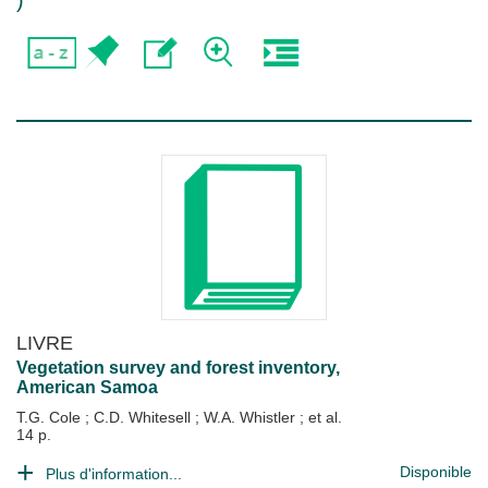
)
LIVRE
Vegetation survey and forest inventory,
American Samoa
T.G. Cole
;
C.D. Whitesell
;
W.A. Whistler
; et al.
14 p.
Disponible
Plus d'information...