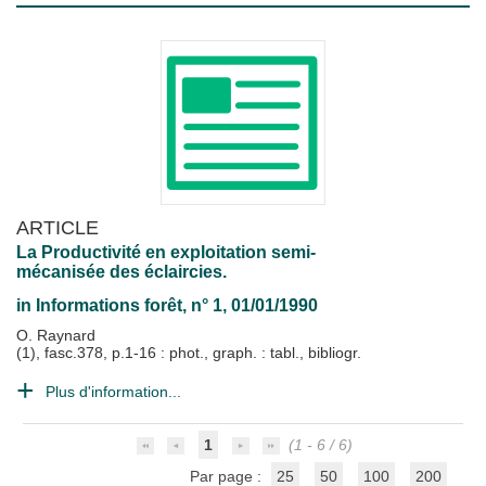
ARTICLE
La Productivité en exploitation semi-
mécanisée des éclaircies.
in
Informations forêt
, n° 1, 01/01/1990
O. Raynard
(1), fasc.378, p.1-16 : phot., graph. : tabl., bibliogr.
Plus d'information...
1
(1 - 6 / 6)
Par page :
25
50
100
200