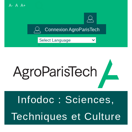
A-
A
A+
Connexion AgroParisTech
Powered by
Translate
Infodoc : Sciences,
Techniques et Culture