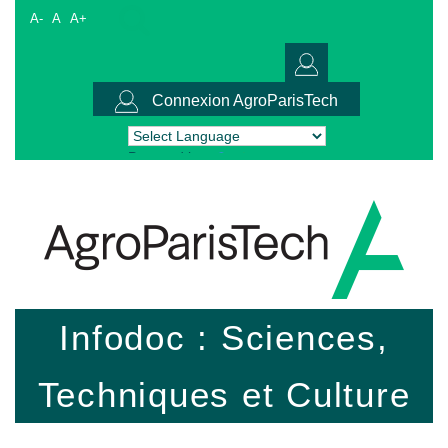
A-
A
A+
Connexion AgroParisTech
Powered by
Translate
Infodoc : Sciences,
Techniques et Culture