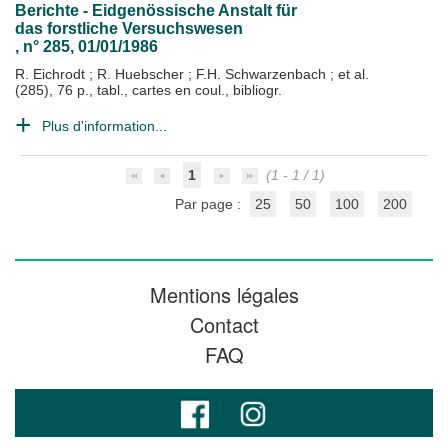
Berichte - Eidgenössische Anstalt für
das forstliche Versuchswesen
, n° 285, 01/01/1986
R. Eichrodt
;
R. Huebscher
;
F.H. Schwarzenbach
; et al.
(285), 76 p., tabl., cartes en coul., bibliogr.
Plus d'information...
1
(1 - 1 / 1)
Par page :
25
50
100
200
Mentions légales
Contact
FAQ