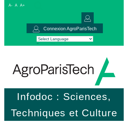
A-
A
A+
Connexion AgroParisTech
Powered by
Translate
Infodoc : Sciences,
Techniques et Culture