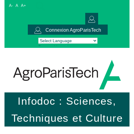
A-
A
A+
Connexion AgroParisTech
Powered by
Translate
Infodoc : Sciences,
Techniques et Culture