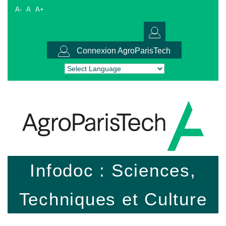
A-
A
A+
Connexion AgroParisTech
Powered by
Translate
Infodoc : Sciences,
Techniques et Culture