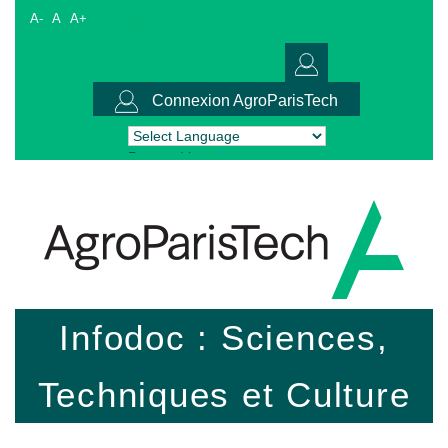
A-
A
A+
Connexion AgroParisTech
Powered by
Translate
Infodoc : Sciences,
Techniques et Culture