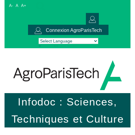
A-
A
A+
Connexion AgroParisTech
Powered by
Translate
Infodoc : Sciences,
Techniques et Culture