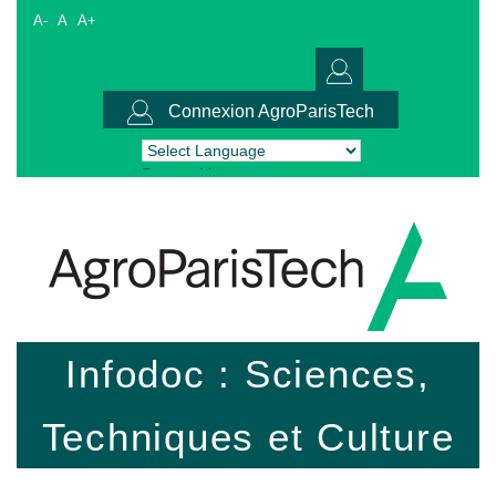
A-
A
A+
Connexion AgroParisTech
Powered by
Translate
Infodoc : Sciences,
Techniques et Culture