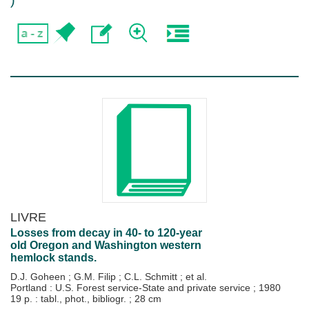
)
LIVRE
Losses from decay in 40- to 120-year
old Oregon and Washington western
hemlock stands.
D.J. Goheen
;
G.M. Filip
;
C.L. Schmitt
; et al.
Portland : U.S. Forest service-State and private service
;
1980
19 p. : tabl., phot., bibliogr. ; 28 cm