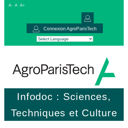
A-
A
A+
Connexion AgroParisTech
Powered by
Translate
Infodoc : Sciences,
Techniques et Culture