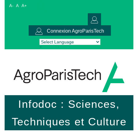
A-
A
A+
Connexion AgroParisTech
Powered by
Translate
Infodoc : Sciences,
Techniques et Culture