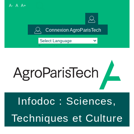
A-
A
A+
Connexion AgroParisTech
Powered by
Translate
Infodoc : Sciences,
Techniques et Culture