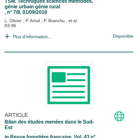
TSM. Techniques sciences méthodes,
génie urbain génie rural
, n° 7/8, 01/09/2018
L. Olivier
;
P. Artuit
;
P. Branchu
; et al.
83-96
Disponible
Plus d'information...
ARTICLE
Bilan des études menées dans le Sud-
Est
in
Revue forestière française
, Vol. 43 n°