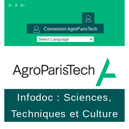
A-
A
A+
Connexion AgroParisTech
Powered by
Translate
Infodoc : Sciences,
Techniques et Culture