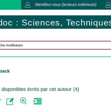
Identifiez-vous (lecteurs extérieurs)
doc : Sciences, Techniques
Noack
isponibles écrits par cet auteur (
4
)