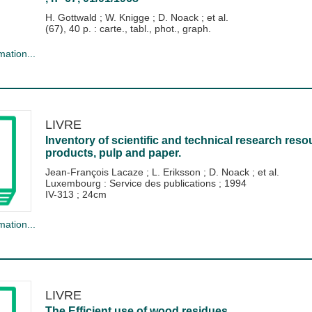
H. Gottwald
;
W. Knigge
;
D. Noack
; et al.
(67), 40 p. : carte., tabl., phot., graph.
mation...
LIVRE
Inventory of scientific and technical research res
products, pulp and paper.
Jean-François Lacaze
;
L. Eriksson
;
D. Noack
; et al.
Luxembourg : Service des publications
;
1994
IV-313 ; 24cm
mation...
LIVRE
The Efficient use of wood residues.