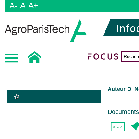
A-
A
A+
Info
Auteur D. 
Documents d