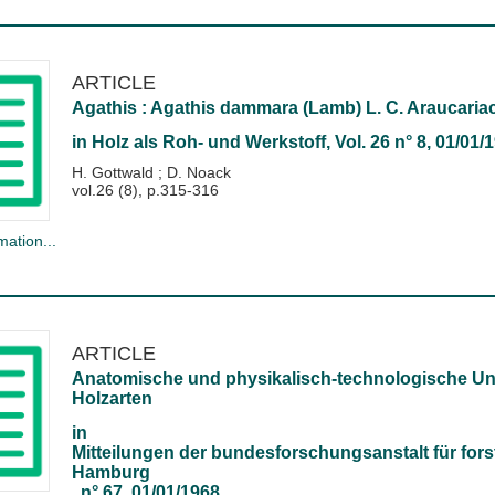
ARTICLE
Agathis : Agathis dammara (Lamb) L. C. Araucaria
in
Holz als Roh- und Werkstoff
, Vol. 26 n° 8, 01/01/
H. Gottwald
;
D. Noack
vol.26 (8), p.315-316
mation...
ARTICLE
Anatomische und physikalisch-technologische Unt
Holzarten
in
Mitteilungen der bundesforschungsanstalt für fors
Hamburg
, n° 67, 01/01/1968