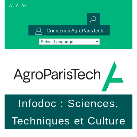
A-
A
A+
Connexion AgroParisTech
Powered by
Translate
Infodoc : Sciences,
Techniques et Culture