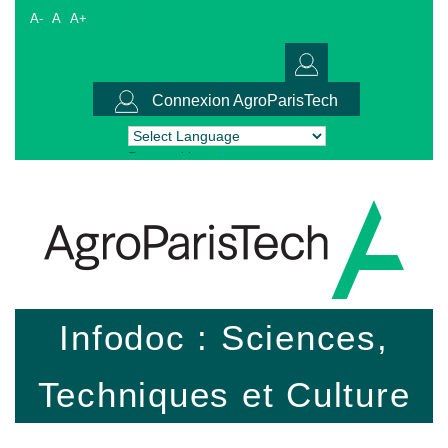
A-
A
A+
Connexion AgroParisTech
Powered by
Translate
Infodoc : Sciences,
Techniques et Culture