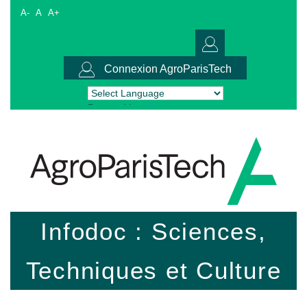
A-
A
A+
Connexion AgroParisTech
Powered by
Translate
Infodoc : Sciences,
Techniques et Culture