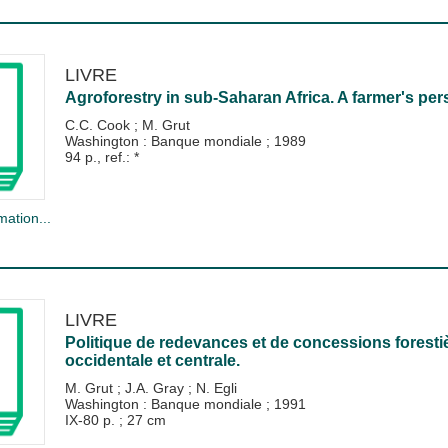
LIVRE
Agroforestry in sub-Saharan Africa. A farmer's per
C.C. Cook
;
M. Grut
Washington : Banque mondiale
;
1989
94 p., ref.: *
mation...
LIVRE
Politique de redevances et de concessions forestiè
occidentale et centrale.
M. Grut
;
J.A. Gray
;
N. Egli
Washington : Banque mondiale
;
1991
IX-80 p. ; 27 cm