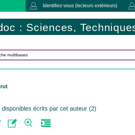
Identifiez-vous (lecteurs extérieurs)
doc : Sciences, Techniques
rut
isponibles écrits par cet auteur (
2
)