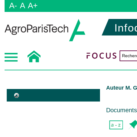
A-
A
A+
Info
Auteur M. G
Documents d