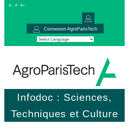
A-
A
A+
Connexion AgroParisTech
Powered by
Translate
Infodoc : Sciences,
Techniques et Culture