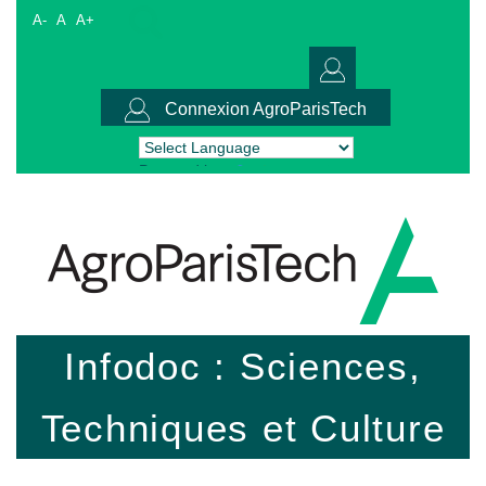
A-
A
A+
Connexion AgroParisTech
Powered by
Translate
Infodoc : Sciences,
Techniques et Culture