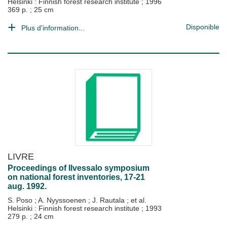
Helsinki : Finnish forest research institute
;
1996
369 p. ; 25 cm
Disponible
Plus d'information...
LIVRE
Proceedings of Ilvessalo symposium
on national forest inventories, 17-21
aug. 1992.
S. Poso
;
A. Nyyssoenen
;
J. Rautala
; et al.
Helsinki : Finnish forest research institute
;
1993
279 p. ; 24 cm