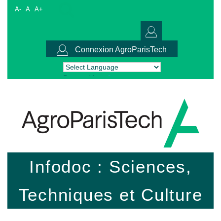
A-
A
A+
Connexion AgroParisTech
Powered by
Translate
Infodoc : Sciences,
Techniques et Culture