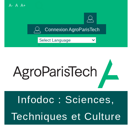
A-
A
A+
Connexion AgroParisTech
Powered by
Translate
Infodoc : Sciences,
Techniques et Culture