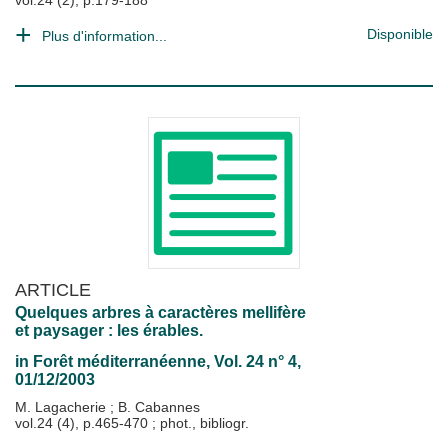
vol.24 (2), p.179-188
Disponible
Plus d'information...
ARTICLE
Quelques arbres à caractères mellifère
et paysager : les érables.
in
Forêt méditerranéenne
, Vol. 24 n° 4,
01/12/2003
M. Lagacherie
;
B. Cabannes
vol.24 (4), p.465-470 ; phot., bibliogr.