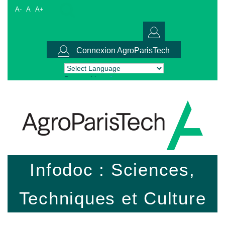
A-
A
A+
Connexion AgroParisTech
Powered by
Translate
Infodoc : Sciences,
Techniques et Culture