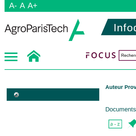
A-
A
A+
Info
Auteur Prove
Documents d