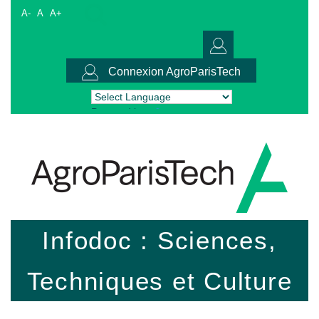
A-
A
A+
Connexion AgroParisTech
Powered by
Translate
Infodoc : Sciences,
Techniques et Culture